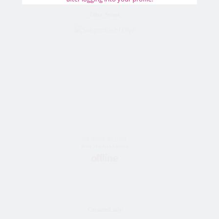
_Olha_Sweet_
55 Jahre alt frau
Bride Vom Kyiv, Ukraine
CaramelLady