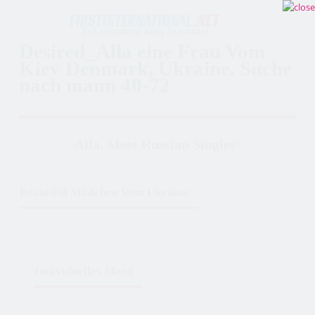
Desired_Alla eine Frau Vom
Kiev Denmark, Ukraine. Suche
nach mann 40-72
Alla. Meet Russian Singles!
Beautiful Mädchen Vom Ukraine
Individuelles Menü