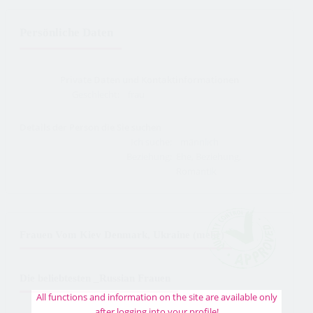
Persönliche Daten
Private Daten und Kontaktinformationen
Geschlecht:
frau
Details der Person die Sie suchen
Ich suche:
männlich
Beziehung:
Ehe, Beziehung,
Romantik
Frauen Vom Kiev Denmark, Ukraine (mehr)
Die beliebtesten _Russian Frauen
All functions and information on the site are available only
after logging into your profile!